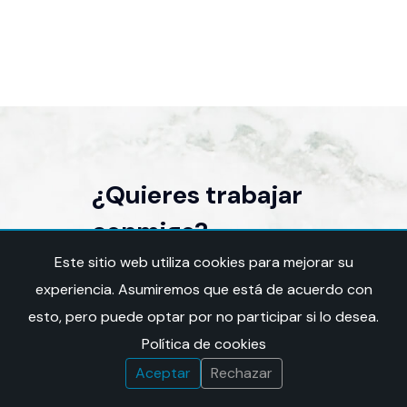
¿Quieres trabajar
conmigo?
Hablemos de tu
Este sitio web utiliza cookies para mejorar su
experiencia. Asumiremos que está de acuerdo con
proyecto.
esto, pero puede optar por no participar si lo desea.
Política de cookies
Quiero invitarte a que me cuentes eso que
Aceptar
Rechazar
te hace tanta ilusión. Hablemos de tu