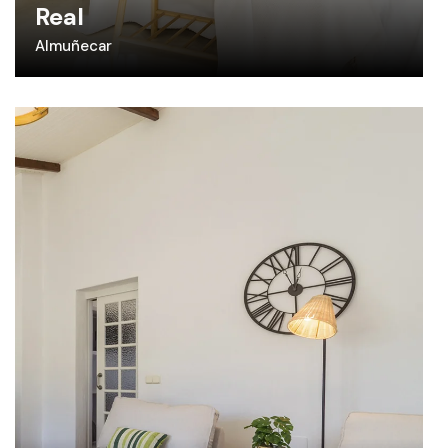
Real
Almuñecar